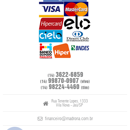
3622-6859
(14)
99870-0907
(14)
(vivo)
98224-4460
(14)
(tim)
Rua Tenente Lopes, 1333
Vila Nova - Jaú/SP
financeiro@madrona.com.br