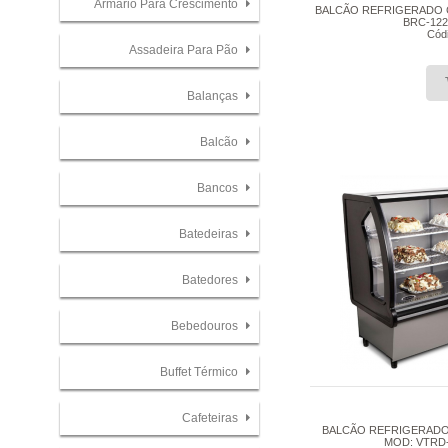
Armário Para Crescimento
BALCÃO REFRIGERADO 
BRC-122
Cód
Assadeira Para Pão
Balanças
Balcão
Bancos
Batedeiras
Batedores
Bebedouros
Buffet Térmico
Cafeteiras
BALCÃO REFRIGERADO
MOD: VTRD-