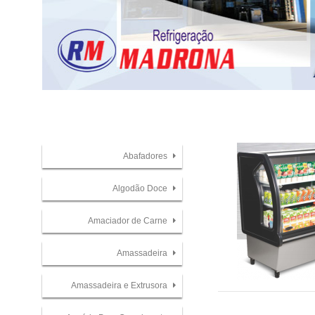
Abafadores
Algodão Doce
Amaciador de Carne
Amassadeira
Amassadeira e Extrusora