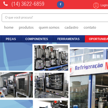
(14)
3622-6859
Login
home
produtos
quem somos
cadastro
contato
PEÇAS
COMPONENTES
FERRAMENTAS
OPORTUNIDA