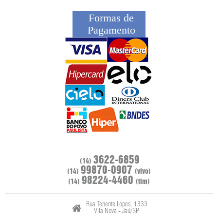
Formas de
Pagamento
3622-6859
(14)
99870-0907
(14)
(vivo)
98224-4460
(14)
(tim)
Rua Tenente Lopes, 1333
Vila Nova - Jaú/SP