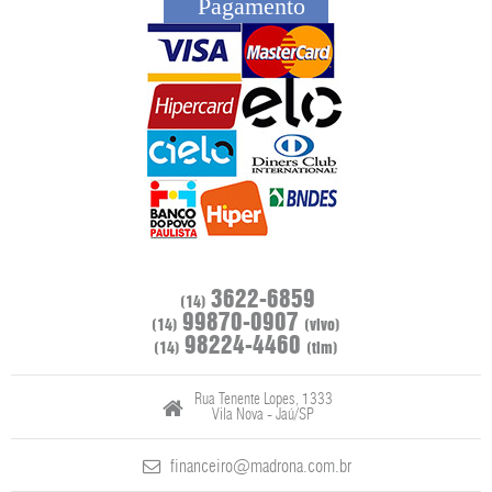
Pagamento
3622-6859
(14)
99870-0907
(14)
(vivo)
98224-4460
(14)
(tim)
Rua Tenente Lopes, 1333
Vila Nova - Jaú/SP
financeiro@madrona.com.br