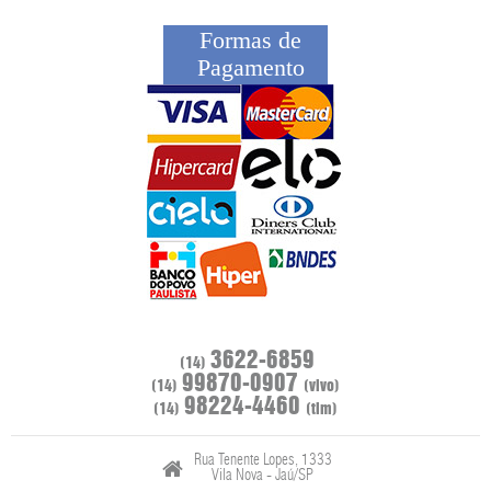
Formas de
Pagamento
3622-6859
(14)
99870-0907
(14)
(vivo)
98224-4460
(14)
(tim)
Rua Tenente Lopes, 1333
Vila Nova - Jaú/SP