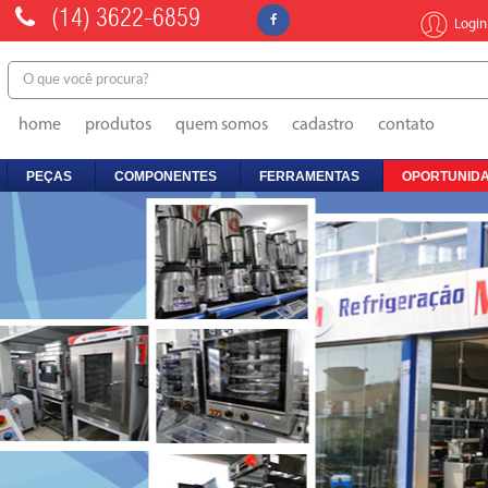
(14)
3622-6859
Login
home
produtos
quem somos
cadastro
contato
PEÇAS
COMPONENTES
FERRAMENTAS
OPORTUNIDA